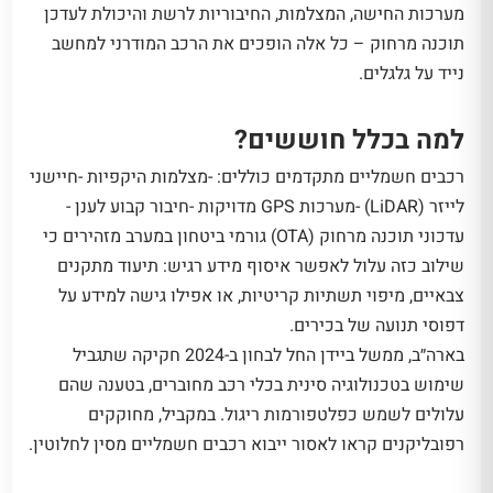
מערכות החישה, המצלמות, החיבוריות לרשת והיכולת לעדכן
תוכנה מרחוק – כל אלה הופכים את הרכב המודרני למחשב
נייד על גלגלים.
למה בכלל חוששים?
רכבים חשמליים מתקדמים כוללים: -מצלמות היקפיות -חיישני
לייזר (LiDAR) -מערכות GPS מדויקות -חיבור קבוע לענן -
עדכוני תוכנה מרחוק (OTA) גורמי ביטחון במערב מזהירים כי
שילוב כזה עלול לאפשר איסוף מידע רגיש: תיעוד מתקנים
צבאיים, מיפוי תשתיות קריטיות, או אפילו גישה למידע על
דפוסי תנועה של בכירים.
בארה״ב, ממשל ביידן החל לבחון ב-2024 חקיקה שתגביל
שימוש בטכנולוגיה סינית בכלי רכב מחוברים, בטענה שהם
עלולים לשמש כפלטפורמות ריגול. במקביל, מחוקקים
רפובליקנים קראו לאסור ייבוא רכבים חשמליים מסין לחלוטין.