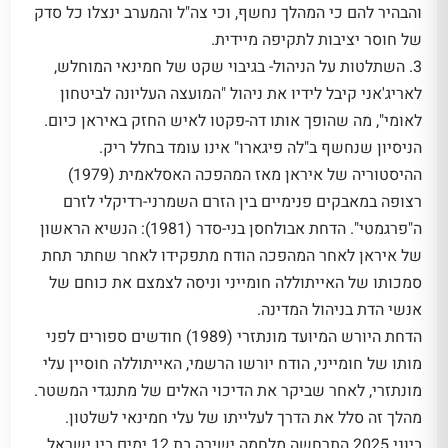
והבהיר להם כי המהלך נחשף, וכי צה"ל והמערב ינצלו כל סדק
של חוסר יציבות לתקיפה מיידית.
3. השתלטות על הניהול- בגיבוי שקט של חמינאי המוחלש,
לאריג'אני קיבל לידיו את ניהול "המועצה העליונה לביטחון
לאומי", מה שהופך אותו דה-פקטו לאיש החזק באיראן כיום.
הניסיון שנחשף ב"לה פיגארו" אינו עומד בחלל ריק.
ההיסטוריה של איראן מאז המהפכה האסלאמית (1979)
רצופה במאבקים פנימיים בין הזרם השמרני-רדיקלי לזרם
ה"פרגמטי". הדחת אבולחסן בני-סדר (1981): הנשיא הראשון
של איראן לאחר המהפכה הודח מתפקידו לאחר שחתר תחת
סמכותו של האייתוללה חומייני וניסה לצמצם את כוחם של
אנשי הדת בניהול המדינה.
הדחת היורש המיועד מונתזרי (1989) חודשים ספורים לפני
מותו של חומייני, הודח יורשו הרשמי, האייתוללה חוסיין עלי
מונתזרי, לאחר שביקר את הדיכוי האלים של מתנגדי המשטר.
מהלך זה סלל את הדרך לעלייתו של עלי חמינאי לשלטון.
ביוני 2025 התרחשה מלחמה ישירה בת 12 ימים בין ישראל