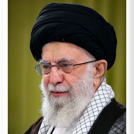
21/02/2026 · 00:3
— רוטברג לקראת חצי גמר הגביע: "גאווה להגיע למעמד", מ
20/02/2026 · 23:3
— אבדיה: "אגיע מוכן יותר לאולסטאר בפעם הבאה". וגם: הג
20/02/2026 · 19:3
— ניימאר הודה שהוא עשוי לפרוש כבר השנה: יכול להיות ש
20/02/2026 · 18:3
— אחרי 24 שנה: קילי הודג'קינסון שברה את שיא העולם ב-800 מטר באולם
20/02/2026 · 12:0
— מדינת וירג'יניה נגד אפל: תביעה תקדימית בגין הפצת תכנים פוגע
20/02/2026 · 08:3
— דולגופיאט חזר לסבב הבינלאומי ועלה לגמר תרגיל הקרק
20/02/2026 · 08:0
— במשחק אותו ניהל גרינפלד: אלקמאר הופתעה מול נואה;
20/02/2026 · 06:3
— מעל הגדולים ביותר: דני אבדיה דורג במקום ה-16 במאה הגדולים ב-NBA
20/02/2026 · 05:0
— ינאי בהודעה דרמטית: פותח סקר לגבי חזרה להיכל שלמה 
20/02/2026 · 03:3
— עכשיו זה רשמי: ארסנל הודיעה על הארכת חוזה לכוכב ה
20/02/2026 · 03:0
— נוער: נבחרת ישראל סיימה ב-1:1 מול קפריסין במפגש ידידות
20/02/2026 · 02:3
— יונייטד איירליינס משנה תוכנית נאמנות לטובת אוחזי כר
20/02/2026 · 02:0
— רשמית וכפי שנחשף לראשונה ב-ONE: הפועל ת"א הודיעה על החתמת קסלר אדוארדס
19/02/2026 · 23:3
— מפתיע: השחקן שברצלונה רוצה לחדש את חוזהו
19/02/2026 · 21:0
— המהפכה נכשלה? וולמארט מצמצמת קופות עצמאיות
19/02/2026 · 20:3
— גם בישראל: Gemini של גוגל מייצר לכם עכשיו שירים