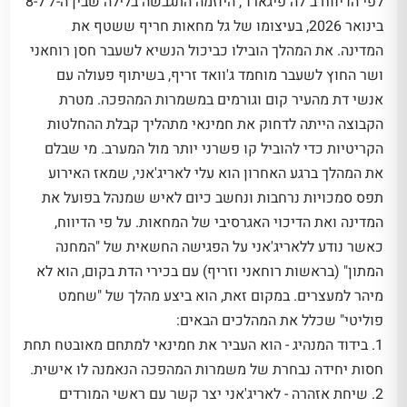
לפי הדיווח ב"לה פיגארו", היוזמה התגבשה בלילה שבין ה-7 ל-8
בינואר 2026, בעיצומו של גל מחאות חריף ששטף את
המדינה. את המהלך הובילו כביכול הנשיא לשעבר חסן רוחאני
ושר החוץ לשעבר מוחמד ג'וואד זריף, בשיתוף פעולה עם
אנשי דת מהעיר קום וגורמים במשמרות המהפכה. מטרת
הקבוצה הייתה לדחוק את חמינאי מתהליך קבלת ההחלטות
הקריטיות כדי להוביל קו פשרני יותר מול המערב. מי שבלם
את המהלך ברגע האחרון הוא עלי לאריג'אני, שמאז האירוע
תפס סמכויות נרחבות ונחשב כיום לאיש שמנהל בפועל את
המדינה ואת הדיכוי האגרסיבי של המחאות. על פי הדיווח,
כאשר נודע ללאריג'אני על הפגישה החשאית של "המחנה
המתון" (בראשות רוחאני וזריף) עם בכירי הדת בקום, הוא לא
מיהר למעצרים. במקום זאת, הוא ביצע מהלך של "שחמט
פוליטי" שכלל את המהלכים הבאים:
1. בידוד המנהיג - הוא העביר את חמינאי למתחם מאובטח תחת
חסות יחידה נבחרת של משמרות המהפכה הנאמנה לו אישית.
2. שיחת אזהרה - לאריג'אני יצר קשר עם ראשי המורדים